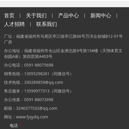
首页
关于我们
产品中心
新闻中心
丨
丨
丨
丨
人才招聘
联系我们
丨
厂址：福建省福州市马尾区亭江镇亭江路66号万洋众创城B12-01号
厂房
办公地址：福建省福州市仓山区金洲北路9号第15#楼（天翔体育文
创园A座）第四层第A403号
办公电话：0591-88075698
销售热线：13055298261（同微信号）
技术热线：330289859@qq.com
售后服务：13599977313（同微信号）
办公传真：0591-88072698
邮箱：3240377532@qq.com
网址：www.fjqydq.com
电话
*