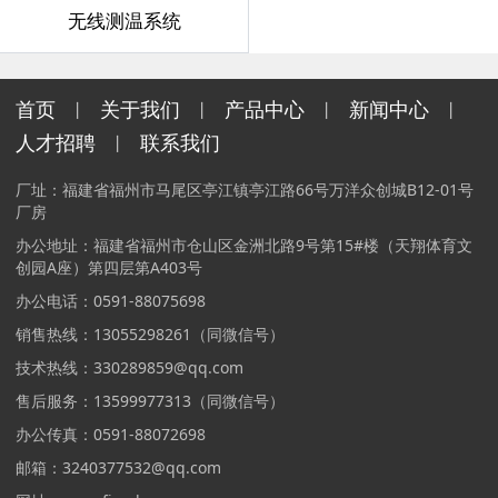
无线测温系统
首页
关于我们
产品中心
新闻中心
丨
丨
丨
丨
人才招聘
联系我们
丨
厂址：福建省福州市马尾区亭江镇亭江路66号万洋众创城B12-01号
厂房
办公地址：福建省福州市仓山区金洲北路9号第15#楼（天翔体育文
创园A座）第四层第A403号
办公电话：0591-88075698
销售热线：13055298261（同微信号）
技术热线：330289859@qq.com
售后服务：13599977313（同微信号）
办公传真：0591-88072698
邮箱：3240377532@qq.com